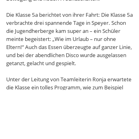
Die Klasse 5a berichtet von ihrer Fahrt: Die Klasse 5a
verbrachte drei spannende Tage in Speyer. Schon
die Jugendherberge kam super an – ein Schüler
meinte begeistert: „Wie im Urlaub – nur ohne
Eltern!“ Auch das Essen überzeugte auf ganzer Linie,
und bei der abendlichen Disco wurde ausgelassen
getanzt, gelacht und gespielt.
Unter der Leitung von Teamleiterin Ronja erwartete
die Klasse ein tolles Programm, wie zum Beispiel
Klettern. Gesichert mit Klettergurt und Helm wagten
sich die Kinder Stück für Stück einen Baum hinauf.
Durch die ermutigenden Worte von Ronja und der
anderen Klassenmitglieder überwanden viele ihre
anfängliche Scheu und kletterten ein Stück höher,
als sie es sich zunächst zugetraut hatten. Am Ende