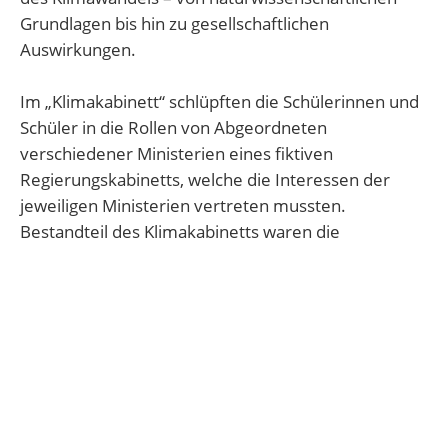
Grundlagen bis hin zu gesellschaftlichen
Auswirkungen.
Im „Klimakabinett“ schlüpften die Schülerinnen und
Schüler in die Rollen von Abgeordneten
verschiedener Ministerien eines fiktiven
Regierungskabinetts, welche die Interessen der
jeweiligen Ministerien vertreten mussten.
Bestandteil des Klimakabinetts waren die
Ministerien für Inneres, Verkehr, Wirtschaft,
Landwirtschaft, Umwelt und Finanzen.
Die Aufgabe hatte es in sich: Jedes Ministerium
sollte möglichst viele seiner vorweg erarbeiteten
Vorschläge im Haushaltsplan mit einem
vorgegebenen Haushaltsbudget durchsetzen und
zusätzlich möglichst viel CO2 einsparen, um letztlich