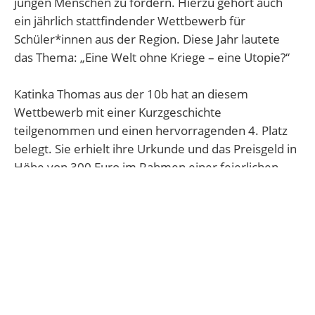
jungen Menschen zu fördern. Hierzu gehört auch
ein jährlich stattfindender Wettbewerb für
Schüler*innen aus der Region. Diese Jahr lautete
das Thema: „Eine Welt ohne Kriege – eine Utopie?“
Katinka Thomas aus der 10b hat an diesem
Wettbewerb mit einer Kurzgeschichte
teilgenommen und einen hervorragenden 4. Platz
belegt. Sie erhielt ihre Urkunde und das Preisgeld in
Höhe von 300 Euro im Rahmen einer feierlichen
Veranstaltung im „Güldenen Schaf“ in Heidelberg, zu
der Dr. Karl A. Lamers eingeladen hatte. Mit ihr
freuten sich neben ihren Eltern auch Frau Ferrari
und Herr Schmidt. Insgesamt wurden über 2000
Euro an die Gewinner*innen verteilt; es lohnt sich
also, sich mit diesem so wichtigen Thema zu
beschäftigen, zumal es im nächsten Jahr wieder
einen Wettbewerb geben wird.